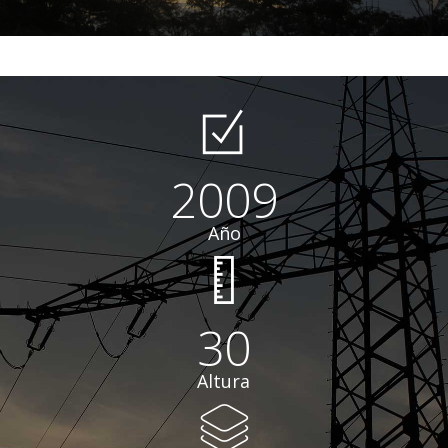
2009
Año
30
Altura