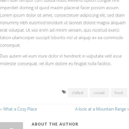
Nam liber tempor cum soluta nobis eleifend option congue nihil
imperdiet doming id quod mazim placerat facer possim assum.
Lorem ipsum dolor sit amet, consectetuer adipiscing elit, sed diam
nonummy nibh euismod tincidunt ut laoreet dolore magna aliquam
erat volutpat. Ut wisi enim ad minim veniam, quis nostrud exerci
tation ullamcorper suscipit lobortis nisl ut aliquip ex ea commodo
consequat.
Duis autem vel eum iriure dolor in hendrerit in vulputate velit esse
molestie consequat, vel illum dolore eu feugiat nulla facilisis.
chilled
coctail
food
«
What a Cozy Place
A look at a Mountain Range
»
ABOUT THE AUTHOR