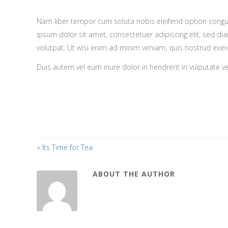
Nam liber tempor cum soluta nobis eleifend option cong
ipsum dolor sit amet, consectetuer adipiscing elit, sed 
volutpat. Ut wisi enim ad minim veniam, quis nostrud exer
Duis autem vel eum iriure dolor in hendrerit in vulputate vel
«
Its Time for Tea
ABOUT THE AUTHOR