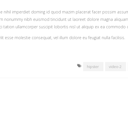
ue nihil imperdiet doming id quod mazim placerat facer possim assu
diam nonummy nibh euismod tincidunt ut laoreet dolore magna aliquam
ci tation ullamcorper suscipit lobortis nisl ut aliquip ex ea commodo
it esse molestie consequat, vel illum dolore eu feugiat nulla facilisis.
hipster
video-2