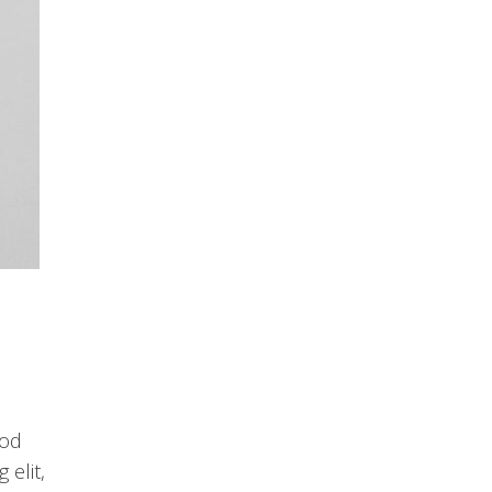
uod
elit,