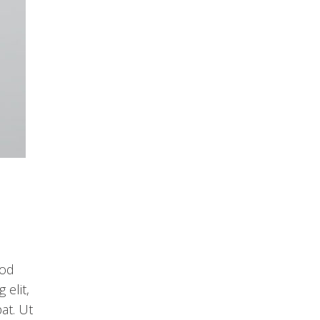
uod
elit,
at. Ut