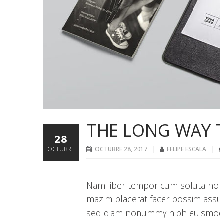
THE LONG WAY 
28
OCTUBRE
OCTUBRE 28, 2017
FELIPE ESCALA
Nam liber tempor cum soluta nob
mazim placerat facer possim assu
sed diam nonummy nibh euismod t