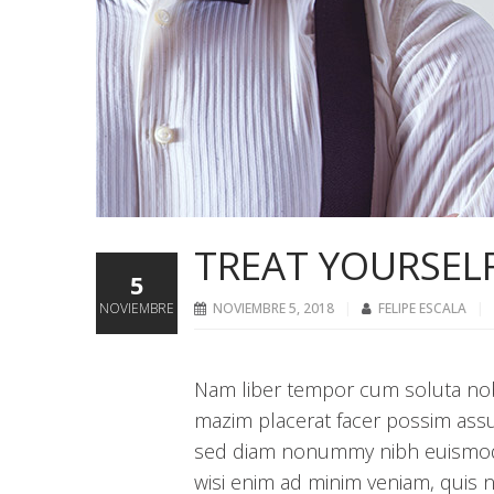
TREAT YOURSEL
5
NOVIEMBRE
NOVIEMBRE 5, 2018
FELIPE ESCALA
Nam liber tempor cum soluta nob
mazim placerat facer possim assu
sed diam nonummy nibh euismod t
wisi enim ad minim veniam, quis no