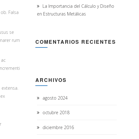
La Importancia del Cálculo y Diseño
 ob. Falsa
en Estructuras Metálicas
usus se
inarer rum
COMENTARIOS RECIENTES
 ac
incrementi
ARCHIVOS
d extensa.
 ex
agosto 2024
octubre 2018
n
r
diciembre 2016