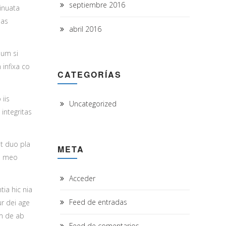
septiembre 2016
tinuata
sas
abril 2016
sum si
infixa co
CATEGORÍAS
 iis
Uncategorized
integritas
et duo pla
META
em meo
Acceder
tia hic nia
Feed de entradas
ur dei age
m de ab
Feed de comentarios